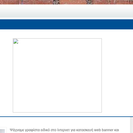
er & Web Header από Ειδικό Γραφίστα στο
Ψάχναμε γραφίστα ειδικό στο ίντερνετ για κατασκευή web banner και