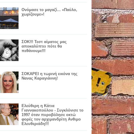
Ονόμασε το μαγαζί... «Παύλο,
χωρίζουμε»!
ΣΟΚ!!! Τεστ αίματος μας
αποκαλύπτει πότε θα
πεθάνουμε!!!
ΣΟΚΑΡΕΙ η τωρινή εικόνα της
Νανας Καραγιάννη!
Ελεύθερη η Κάτια
Γιαννακοπούλου - Συγκλόνισε το
1997 όταν πυροβόλησε οκτώ
φορές τον αρχιμανδρίτη Ανθιμο
Ελευθεριάδη!!!