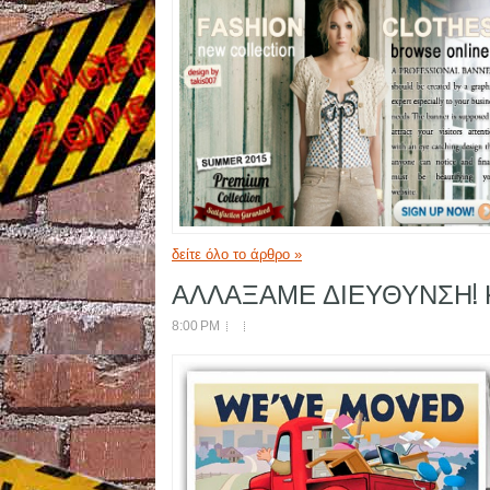
δείτε όλο το άρθρο »
ΑΛΛΑΞΑΜΕ ΔΙΕΥΘΥΝΣΗ! Κά
8:00 PM