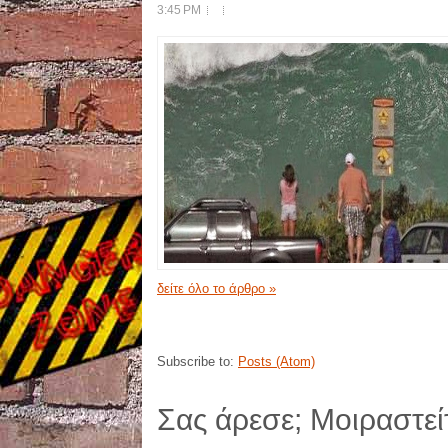
3:45 PM
δείτε όλο το άρθρο »
Subscribe to:
Posts (Atom)
Σας άρεσε; Μοιραστείτ