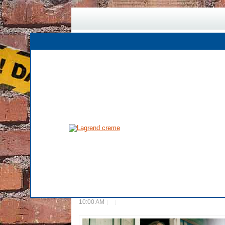
Κατασκευή Φθηνού Web Bann
Ίντερνετ
10:00 AM