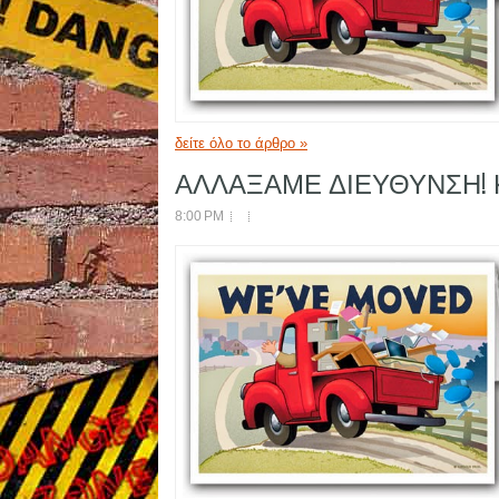
δείτε όλο το άρθρο »
ΑΛΛΑΞΑΜΕ ΔΙΕΥΘΥΝΣΗ! Κά
8:00 PM